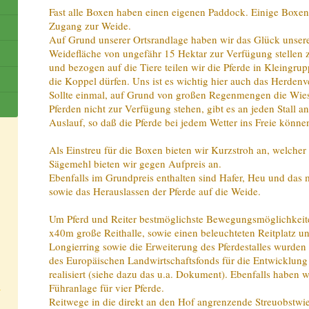
Fast alle Boxen haben einen eigenen Paddock. Einige Boxe
Zugang zur Weide.
Auf Grund unserer Ortsrandlage haben wir das Glück unser
Weidefläche von ungefähr 15 Hektar zur Verfügung stellen 
und bezogen auf die Tiere teilen wir die Pferde in Kleingr
die Koppel dürfen. Uns ist es wichtig hier auch das Herdenve
Sollte einmal, auf Grund von großen Regenmengen die Wie
Pferden nicht zur Verfügung stehen, gibt es an jeden Stall a
Auslauf, so daß die Pferde bei jedem Wetter ins Freie könne
Als Einstreu für die Boxen bieten wir Kurzstroh an, welcher 
Sägemehl bieten wir gegen Aufpreis an.
Ebenfalls im Grundpreis enthalten sind Hafer, Heu und das 
sowie das Herauslassen der Pferde auf die Weide.
Um Pferd und Reiter bestmöglichste Bewegungsmöglichkeite
x40m große Reithalle, sowie einen beleuchteten Reitplatz u
Longierring sowie die Erweiterung des Pferdestalles wurden
des Europäischen Landwirtschaftsfonds für die Entwicklun
realisiert (siehe dazu das u.a. Dokument). Ebenfalls haben w
Führanlage für vier Pferde.
Reitwege in die direkt an den Hof angrenzende Streuobstw